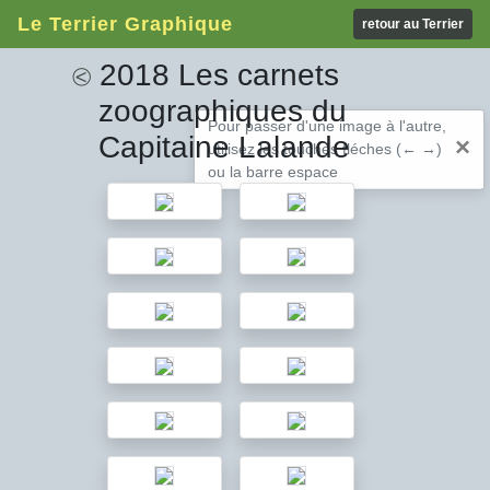
Le Terrier Graphique
retour au Terrier
2018 Les carnets
⧀
zoographiques du
Pour passer d'une image à l'autre,
Capitaine Lalande
×
utilisez les touches fléches (← →)
ou la barre espace