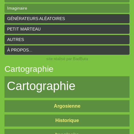
Imaginaire
GÉNÉRATEURS ALÉATOIRES
PETIT MARTEAU
AUTRES
À PROPOS...
site réalisé par BadButa
Cartographie
Cartographie
Argosienne
Historique