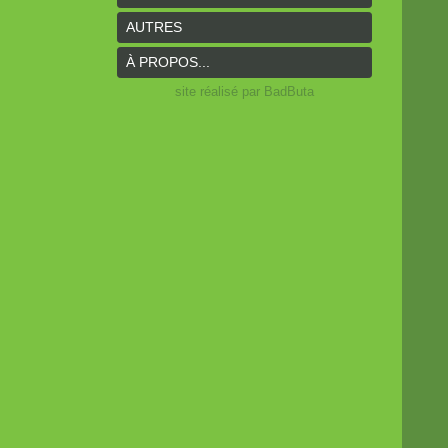
AUTRES
À PROPOS...
site réalisé par BadButa