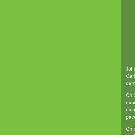
John
Cert
dema
Chib
quoi
du m
patr
Chib