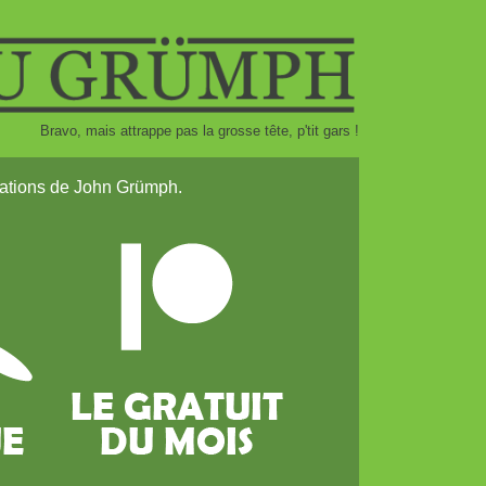
Bravo, mais attrappe pas la grosse tête, p'tit gars !
réations de John Grümph.