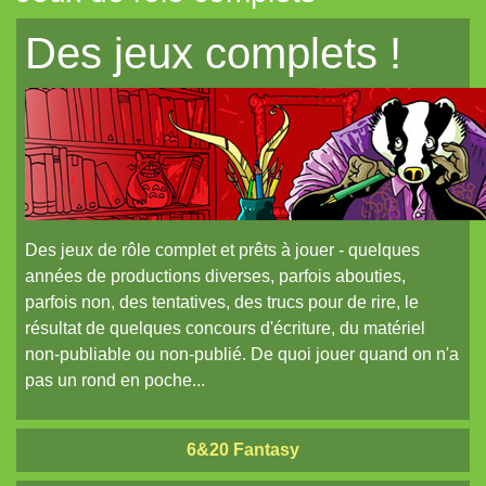
Mahamoth
Des jeux complets !
Merkhos
Metal
Metal-Vampire
MiniSix
Paladin
Des jeux de rôle complet et prêts à jouer - quelques
Princes & Vagabonds
années de productions diverses, parfois abouties,
parfois non, des tentatives, des trucs pour de rire, le
Silver Pumpkin
résultat de quelques concours d'écriture, du matériel
Soulfire
non-publiable ou non-publié. De quoi jouer quand on n'a
Sventovia
pas un rond en poche...
Tauntaun & Tie-fighter
6&20 Fantasy
Titan&Fils