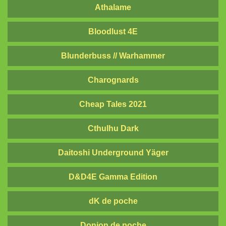
Torii
Athalame
Vortex
Bloodlust 4E
Blunderbuss // Warhammer
Charognards
Cheap Tales 2021
Cthulhu Dark
Daitoshi Underground Yäger
D&D4E Gamma Edition
dK de poche
Donjon de poche