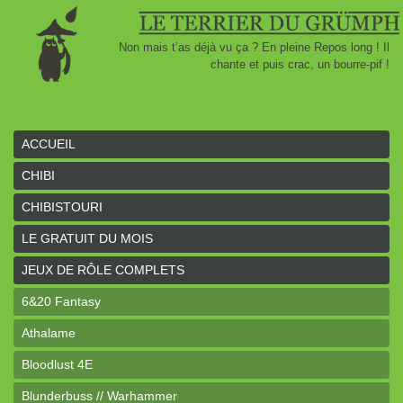
Non mais t’as déjà vu ça ? En pleine Repos long ! Il
chante et puis crac, un bourre-pif !
ACCUEIL
CHIBI
CHIBISTOURI
LE GRATUIT DU MOIS
JEUX DE RÔLE COMPLETS
6&20 Fantasy
Athalame
Bloodlust 4E
Blunderbuss // Warhammer