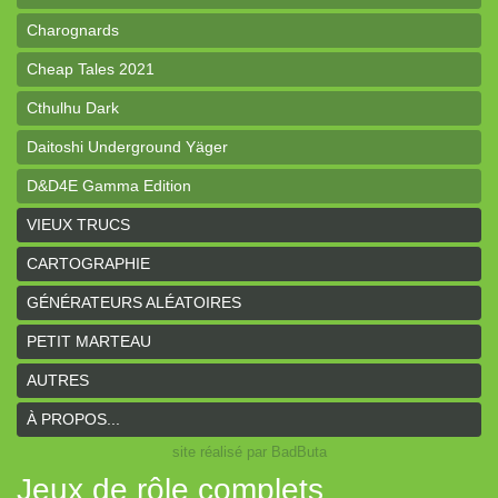
Charognards
Cheap Tales 2021
Cthulhu Dark
Daitoshi Underground Yäger
D&D4E Gamma Edition
dK de poche
VIEUX TRUCS
Donjon de poche
CARTOGRAPHIE
Draconis
GÉNÉRATEURS ALÉATOIRES
Le GRIT
PETIT MARTEAU
Guerriers, Voleurs & Magiciens
AUTRES
Hunters of the Unknown
À PROPOS...
site réalisé par BadButa
Larmes de Rouille
Jeux de rôle complets
Le Pas du Cavalier