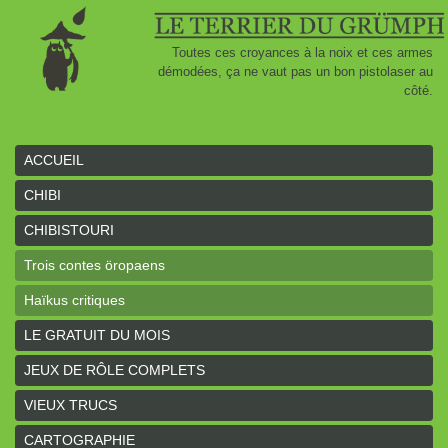
Toutes ces croyances à la noix et ces armes
démodées, ça ne vaut pas un bon pistolaser au
côté.
ACCUEIL
CHIBI
CHIBISTOURI
Trois contes öropaens
Haïkus critiques
LE GRATUIT DU MOIS
JEUX DE RÔLE COMPLETS
VIEUX TRUCS
CARTOGRAPHIE