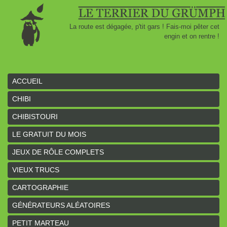
La route est dégagée, p'tit gars ! Fais-moi pêter cet
engin et on rentre !
ACCUEIL
CHIBI
CHIBISTOURI
LE GRATUIT DU MOIS
JEUX DE RÔLE COMPLETS
VIEUX TRUCS
CARTOGRAPHIE
GÉNÉRATEURS ALÉATOIRES
PETIT MARTEAU