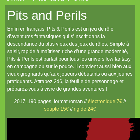
La Frontière
Pits and Perils
Cerbère
Enfin en français, Pits & Perils est un jeu de rôle
Les cahiers du Vastemonde
d’aventures fantastiques qui s’inscrit dans la
TechNoir
descendance du plus vieux des jeux de rôles. Simple à
saisir, rapide à maîtriser, riche d’une grande modernité,
Pour une poignée de sapèques
Pits & Perils est parfait pour tous les univers low fantasy,
Les Carnets zoographiques du Capitaine Lalande
en campagne ou sur le pouce. Il convient aussi bien aux
vieux grognards qu’aux joueurs débutants ou aux jeunes
Donjon sans façon
pratiquants. Attrapez 2d6, la feuille de personnage et
Aux seuils d'abysses très-anciens
préparez-vous à vivre de grandes aventures !
Pti6 // Lil6
2017, 190 pages, format roman //
électronique 7€
//
souple 15€
//
rigide 24€
La Mort bleue
De Chorographia
Raj Victoria