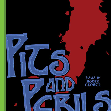
Coureurs d'Orages
Britannia Obscura
Pits and Perils
Diceless Dungeons
nanoDex
Le métal froid des anneaux de Cerbère
Mordiou !
Terra X
White Lies
Les Contes du Dragon
nanoChrome²
Des plans sur la tomette
La Lune et Douze Lotus