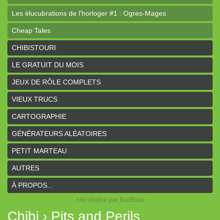
Les élucubrations de l'horloger #1 : Ogres-Mages
Cheap Tales
Intrépides
CHIBISTOURI
Coeurs Vaillants - Aventures
LE GRATUIT DU MOIS
Coeurs Vaillants - Ogres de gel
JEUX DE RÔLE COMPLETS
Coeurs Vaillants - Compagnon2
VIEUX TRUCS
Les bas-reliefs des Ruines de Zeriphar
CARTOGRAPHIE
N.YX
GÉNÉRATEURS ALÉATOIRES
Sous l'ombre du Mont Yimsha
PETIT MARTEAU
Coeurs Vaillants - Compagnon
AUTRES
Coeurs Vaillants // Gallant and Bold
À PROPOS...
site réalisé par BadButa
Hârn - le monde de Hârn
Chibi › Pits and Perils
De Urbium Graphidibus