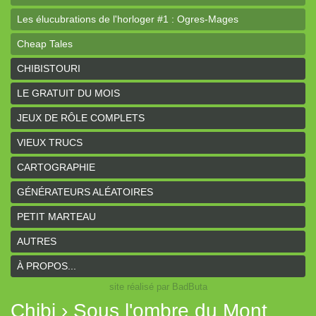
Les élucubrations de l'horloger #1 : Ogres-Mages
Cheap Tales
Intrépides
CHIBISTOURI
Coeurs Vaillants - Aventures
LE GRATUIT DU MOIS
Coeurs Vaillants - Ogres de gel
JEUX DE RÔLE COMPLETS
Coeurs Vaillants - Compagnon2
VIEUX TRUCS
Les bas-reliefs des Ruines de Zeriphar
CARTOGRAPHIE
N.YX
GÉNÉRATEURS ALÉATOIRES
Sous l'ombre du Mont Yimsha
PETIT MARTEAU
Coeurs Vaillants - Compagnon
AUTRES
Coeurs Vaillants // Gallant and Bold
À PROPOS...
site réalisé par BadButa
Hârn - le monde de Hârn
Chibi › Sous l'ombre du Mont
De Urbium Graphidibus