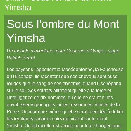
Yimsha
La Frontière
Sous l'ombre du Mont
Cerbère
Les cahiers du Vastemonde
Yimsha
TechNoir
Un module d'aventures pour Coureurs d'Orages, signé
Pour une poignée de sapèques
Patrick Perret
Les Carnets zoographiques du Capitaine Lalande
Les paysans l'appellent la Macédonienne, la Faucheuse
Donjon sans façon
ou l'Écarlate. Ils racontent que ses cheveux sont aussi
Aux seuils d'abysses très-anciens
rouges que le sang de ses ennemis, quand il se répand
sur le sol. Ses soldats affirment qu'elle a la force et
Pti6 // Lil6
l'intelligence de dix hommes, qu'elle ne craint ni les
La Mort bleue
envahisseurs portugais, ni les ressources infinies de la
Perse. On murmure même qu'elle serait décidée à défier
De Chorographia
les terrifiants sorciers noirs qui vivent sur le mont
Raj Victoria
Yimsha. On dit qu'elle est venue pour tout changer, pour