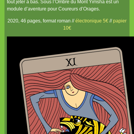
tout jeter à bas. Sous l’Ombre du Mont Yimsha est un
Coureurs d'Orages
module d’aventure pour Coureurs d’Orages.
Britannia Obscura
2020, 46 pages, format roman //
électronique 5€
//
papier
Pits and Perils
10€
Diceless Dungeons
nanoDex
Le métal froid des anneaux de Cerbère
Mordiou !
Terra X
White Lies
Les Contes du Dragon
nanoChrome²
Des plans sur la tomette
La Lune et Douze Lotus