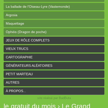
La ballade de l'Oiseau-Lyre (Vastemonde)
Argosia
Maquettage
Ophéis (Dragon de poche)
L'anneau des Empereurs (Coeurs Vaillants)
JEUX DE RÔLE COMPLETS
Davy Jones (cartes)
VIEUX TRUCS
Davy Jones (background)
CARTOGRAPHIE
Sur la route (Coeurs Vaillants)
GÉNÉRATEURS ALÉATOIRES
Earthdawn (Coeurs Vaillants)
PETIT MARTEAU
Titan&Fils 2020
AUTRES
Paysages
À PROPOS...
site réalisé par BadButa
Personnages
le gratuit du mois › Le Grand
Histoires de la Montagne couronnée (Coeurs Vaillants)