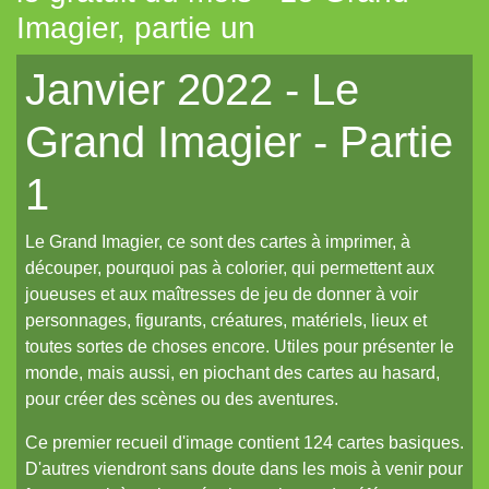
Imagier, partie un
Tout aléatoire pour IPP (Coeurs Vaillants)
Janvier 2022 - Le
Artemis (N.YX)
Fées (Coeurs Vaillants)
Grand Imagier - Partie
Les aventuriers du Continent perdu (Coeurs Vaillants)
1
Refuge 17 (Coeurs Vaillants)
Des portraits med-fan
Le Grand Imagier, ce sont des cartes à imprimer, à
Daitoshi Underground Yäger (manga violent)
découper, pourquoi pas à colorier, qui permettent aux
joueuses et aux maîtresses de jeu de donner à voir
Un écran pour Coeurs Vaillants // IPP (Intrépides)
personnages, figurants, créatures, matériels, lieux et
Un nouveau site et un oeuf de pâques de noël...
toutes sortes de choses encore. Utiles pour présenter le
monde, mais aussi, en piochant des cartes au hasard,
Un reflet de lotus polychrome
pour créer des scènes ou des aventures.
Le Grand Imagier, partie un
Ce premier recueil d'image contient 124 cartes basiques.
Le Grand Imagier, partie deux
D'autres viendront sans doute dans les mois à venir pour