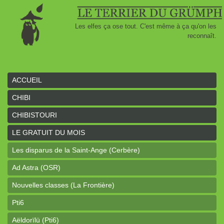
Les elfes ça ose tout. C'est même à ça qu'on les
reconnaît.
ACCUEIL
CHIBI
CHIBISTOURI
LE GRATUIT DU MOIS
Les disparus de la Saint-Ange (Cerbère)
Ad Astra (OSR)
Nouvelles classes (La Frontière)
Pti6
Aëldorïlü (Pti6)