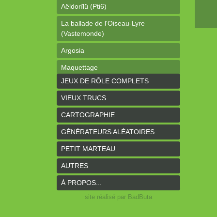
Aëldorïlü (Pti6)
La ballade de l'Oiseau-Lyre
(Vastemonde)
Argosia
Maquettage
JEUX DE RÔLE COMPLETS
Ophéis (Dragon de poche)
VIEUX TRUCS
L'anneau des Empereurs (Coeurs
Vaillants)
CARTOGRAPHIE
Davy Jones (cartes)
GÉNÉRATEURS ALÉATOIRES
Davy Jones (background)
PETIT MARTEAU
Sur la route (Coeurs Vaillants)
AUTRES
Earthdawn (Coeurs Vaillants)
À PROPOS...
Titan&Fils 2020
site réalisé par BadButa
Paysages