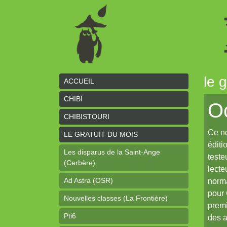
le 
ACCUEIL
CHIBI
Oc
CHIBISTOURI
Ce no
LE GRATUIT DU MOIS
éditi
Les disparus de la Saint-Ange
teste
(Cerbère)
lecte
Ad Astra (OSR)
norma
pour 
Nouvelles classes (La Frontière)
premi
Pti6
des a