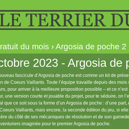
gratuit du mois › Argosia de poche 2
tobre 2023 - Argosia de 
uveau fascicule d’Argosia de poche est comme un kit de prése
on de Coeurs Vaillants. Toute l’équipe travaille depuis des moi
urs, pour arriver à la meilleure proposition possible – et ce n’est pa
ur, une version courte et jouable du projet, pour te séduire, on l’es
l que ce soit sous la forme d’un Argosia de poche : d’une part, 
Coeurs Vaillants, mais encore, la seconde édition du jeu, si el
ère du côté de ses mécaniques de résolution et de son gamedes
venturiers imaginée pour le premier Argosia de poche.