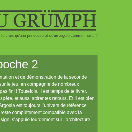
Tu crois qu'une princesse et qu'un zigoto comme moi... ?
poche 2
ntation et de démonstration de la seconde
s sur le jeu, en compagnie de nombreux
s fini ! Toutefois, il est temps de te livrer,
père, et aussi attirer tes retours. Et il est bien
Argosia est toujours l’univers de référence
le reste complètement compatible avec la
ign, s’appuie lourdement sur l’architecture