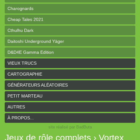
Charognards
Cheap Tales 2021
Cthulhu Dark
Daitoshi Underground Yäger
D&D4E Gamma Edition
dK de poche
VIEUX TRUCS
Donjon de poche
CARTOGRAPHIE
Draconis
GÉNÉRATEURS ALÉATOIRES
Le GRIT
PETIT MARTEAU
Guerriers, Voleurs & Magiciens
AUTRES
Hunters of the Unknown
À PROPOS...
site réalisé par BadButa
Larmes de Rouille
Jeux de rôle complets › Vortex
Le Pas du Cavalier