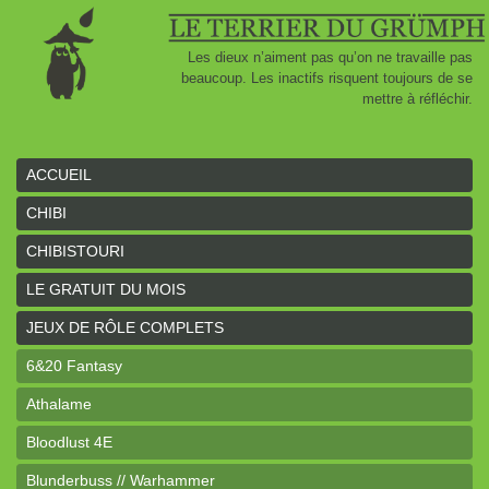
Les dieux n’aiment pas qu’on ne travaille pas
beaucoup. Les inactifs risquent toujours de se
mettre à réfléchir.
ACCUEIL
CHIBI
CHIBISTOURI
LE GRATUIT DU MOIS
JEUX DE RÔLE COMPLETS
6&20 Fantasy
Athalame
Bloodlust 4E
Blunderbuss // Warhammer