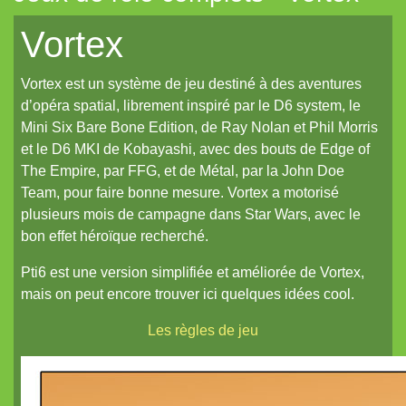
Mahamoth
Vortex
Merkhos
Vortex est un système de jeu destiné à des aventures
Metal
d’opéra spatial, librement inspiré par le D6 system, le
Metal-Vampire
Mini Six Bare Bone Edition, de Ray Nolan et Phil Morris
et le D6 MKI de Kobayashi, avec des bouts de Edge of
MiniSix
The Empire, par FFG, et de Métal, par la John Doe
Paladin
Team, pour faire bonne mesure. Vortex a motorisé
plusieurs mois de campagne dans Star Wars, avec le
Princes & Vagabonds
bon effet héroïque recherché.
Silver Pumpkin
Pti6 est une version simplifiée et améliorée de Vortex,
Soulfire
mais on peut encore trouver ici quelques idées cool.
Sventovia
Les règles de jeu
Tauntaun & Tie-fighter
Titan&Fils