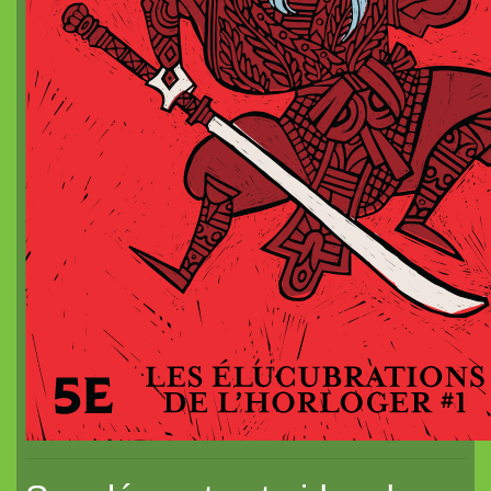
Dragon de poche²
nanoChrome
Dragon de poche