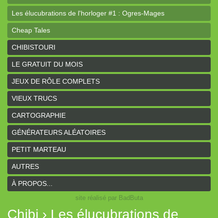
Les élucubrations de l'horloger #1 : Ogres-Mages
Cheap Tales
Intrépides
CHIBISTOURI
Coeurs Vaillants - Aventures
LE GRATUIT DU MOIS
Coeurs Vaillants - Ogres de gel
JEUX DE RÔLE COMPLETS
Coeurs Vaillants - Compagnon2
VIEUX TRUCS
Les bas-reliefs des Ruines de Zeriphar
CARTOGRAPHIE
N.YX
GÉNÉRATEURS ALÉATOIRES
Sous l'ombre du Mont Yimsha
PETIT MARTEAU
Coeurs Vaillants - Compagnon
AUTRES
Coeurs Vaillants // Gallant and Bold
À PROPOS...
site réalisé par BadButa
Hârn - le monde de Hârn
Chibi › Les élucubrations de
De Urbium Graphidibus