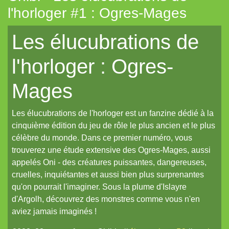
l'horloger #1 : Ogres-Mages
La Frontière
Les élucubrations de
Cerbère
Les cahiers du Vastemonde
l'horloger : Ogres-
TechNoir
Mages
Pour une poignée de sapèques
Les Carnets zoographiques du Capitaine Lalande
Les élucubrations de l'horloger est un fanzine dédié à la
Donjon sans façon
cinquième édition du jeu de rôle le plus ancien et le plus
célèbre du monde. Dans ce premier numéro, vous
Aux seuils d'abysses très-anciens
trouverez une étude extensive des Ogres-Mages, aussi
Pti6 // Lil6
appelés Oni - des créatures puissantes, dangereuses,
cruelles, inquiétantes et aussi bien plus surprenantes
La Mort bleue
qu'on pourrait l'imaginer. Sous la plume d'Islayre
De Chorographia
d'Argolh, découvrez des monstres comme vous n'en
aviez jamais imaginés !
Raj Victoria