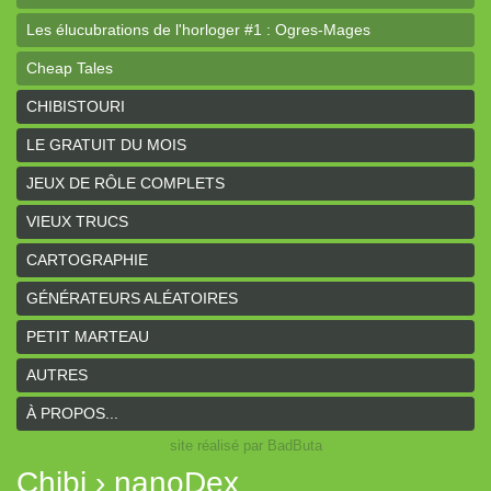
Les élucubrations de l'horloger #1 : Ogres-Mages
Cheap Tales
Intrépides
CHIBISTOURI
Coeurs Vaillants - Aventures
LE GRATUIT DU MOIS
Coeurs Vaillants - Ogres de gel
JEUX DE RÔLE COMPLETS
Coeurs Vaillants - Compagnon2
VIEUX TRUCS
Les bas-reliefs des Ruines de Zeriphar
CARTOGRAPHIE
N.YX
GÉNÉRATEURS ALÉATOIRES
Sous l'ombre du Mont Yimsha
PETIT MARTEAU
Coeurs Vaillants - Compagnon
AUTRES
Coeurs Vaillants // Gallant and Bold
À PROPOS...
site réalisé par BadButa
Hârn - le monde de Hârn
Chibi › nanoDex
De Urbium Graphidibus