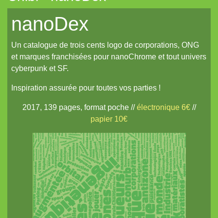
La Frontière
nanoDex
Cerbère
Un catalogue de trois cents logo de corporations, ONG
Les cahiers du Vastemonde
et marques franchisées pour nanoChrome et tout univers
TechNoir
cyberpunk et SF.
Pour une poignée de sapèques
Inspiration assurée pour toutes vos parties !
Les Carnets zoographiques du Capitaine Lalande
2017, 139 pages, format poche //
électronique 6€
//
Donjon sans façon
papier 10€
Aux seuils d'abysses très-anciens
Pti6 // Lil6
La Mort bleue
De Chorographia
Raj Victoria