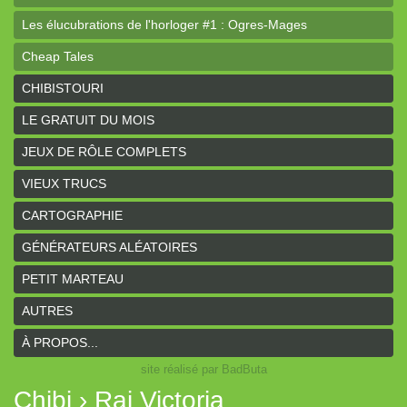
Les élucubrations de l'horloger #1 : Ogres-Mages
Cheap Tales
Intrépides
CHIBISTOURI
Coeurs Vaillants - Aventures
LE GRATUIT DU MOIS
Coeurs Vaillants - Ogres de gel
JEUX DE RÔLE COMPLETS
Coeurs Vaillants - Compagnon2
VIEUX TRUCS
Les bas-reliefs des Ruines de Zeriphar
CARTOGRAPHIE
N.YX
GÉNÉRATEURS ALÉATOIRES
Sous l'ombre du Mont Yimsha
PETIT MARTEAU
Coeurs Vaillants - Compagnon
AUTRES
Coeurs Vaillants // Gallant and Bold
À PROPOS...
site réalisé par BadButa
Hârn - le monde de Hârn
Chibi › Raj Victoria
De Urbium Graphidibus