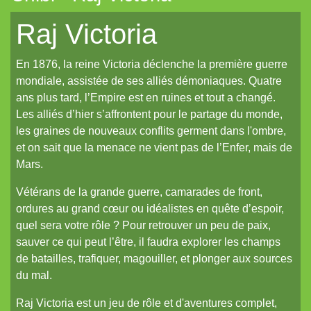
La Frontière
Raj Victoria
Cerbère
En 1876, la reine Victoria déclenche la première guerre
Les cahiers du Vastemonde
mondiale, assistée de ses alliés démoniaques. Quatre
TechNoir
ans plus tard, l’Empire est en ruines et tout a changé.
Les alliés d’hier s’affrontent pour le partage du monde,
Pour une poignée de sapèques
les graines de nouveaux conflits germent dans l'ombre,
Les Carnets zoographiques du Capitaine Lalande
et on sait que la menace ne vient pas de l’Enfer, mais de
Mars.
Donjon sans façon
Vétérans de la grande guerre, camarades de front,
Aux seuils d'abysses très-anciens
ordures au grand cœur ou idéalistes en quête d’espoir,
Pti6 // Lil6
quel sera votre rôle ? Pour retrouver un peu de paix,
sauver ce qui peut l’être, il faudra explorer les champs
La Mort bleue
de batailles, trafiquer, magouiller, et plonger aux sources
De Chorographia
du mal.
Raj Victoria
Raj Victoria est un jeu de rôle et d'aventures complet,