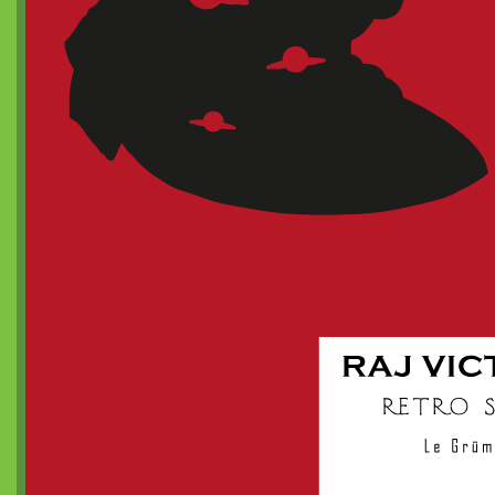
Dragon de poche²
nanoChrome
Dragon de poche