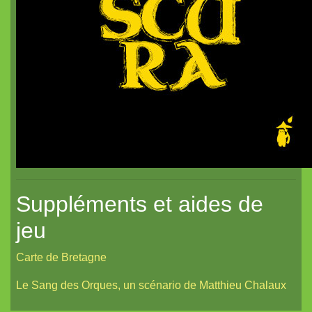
Dragon de poche²
nanoChrome
Dragon de poche
Suppléments et aides de
jeu
Carte de Bretagne
Le Sang des Orques, un scénario de Matthieu Chalaux