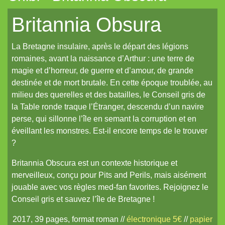
La Frontière
Britannia Obsura
Cerbère
La Bretagne insulaire, après le départ des légions
Les cahiers du Vastemonde
romaines, avant la naissance d’Arthur : une terre de
TechNoir
magie et d’horreur, de guerre et d’amour, de grande
destinée et de mort brutale. En cette époque troublée, au
Pour une poignée de sapèques
milieu des querelles et des batailles, le Conseil gris de
Les Carnets zoographiques du Capitaine Lalande
la Table ronde traque l’Étranger, descendu d’un navire
perse, qui sillonne l’île en semant la corruption et en
Donjon sans façon
éveillant les monstres. Est-il encore temps de le trouver
Aux seuils d'abysses très-anciens
?
Pti6 // Lil6
Britannia Obscura est un contexte historique et
merveilleux, conçu pour Pits and Perils, mais aisément
La Mort bleue
jouable avec vos règles med-fan favorites. Rejoignez le
De Chorographia
Conseil gris et sauvez l’île de Bretagne !
Raj Victoria
2017, 39 pages, format roman //
électronique 5€
//
papier