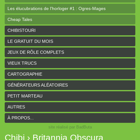
Les élucubrations de l'horloger #1 : Ogres-Mages
Cheap Tales
Intrépides
CHIBISTOURI
Coeurs Vaillants - Aventures
LE GRATUIT DU MOIS
Coeurs Vaillants - Ogres de gel
JEUX DE RÔLE COMPLETS
Coeurs Vaillants - Compagnon2
VIEUX TRUCS
Les bas-reliefs des Ruines de Zeriphar
CARTOGRAPHIE
N.YX
GÉNÉRATEURS ALÉATOIRES
Sous l'ombre du Mont Yimsha
PETIT MARTEAU
Coeurs Vaillants - Compagnon
AUTRES
Coeurs Vaillants // Gallant and Bold
À PROPOS...
site réalisé par BadButa
Hârn - le monde de Hârn
Chibi › Britannia Obscura
De Urbium Graphidibus