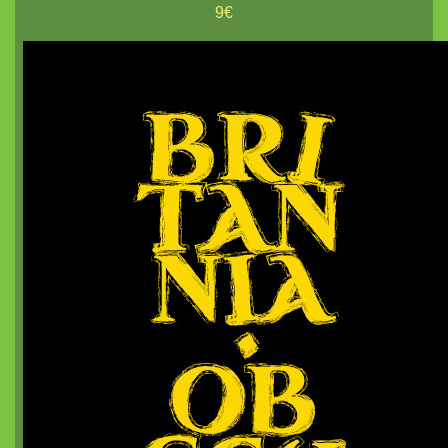
Coureurs d'Orages
9€
Britannia Obscura
Pits and Perils
Diceless Dungeons
nanoDex
Le métal froid des anneaux de Cerbère
Mordiou !
Terra X
White Lies
Les Contes du Dragon
nanoChrome²
Des plans sur la tomette
La Lune et Douze Lotus