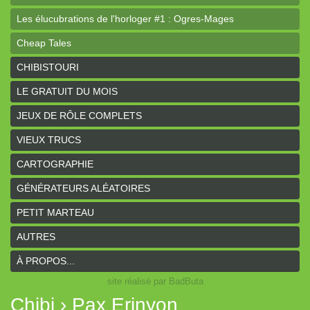
Les élucubrations de l'horloger #1 : Ogres-Mages
Cheap Tales
Intrépides
CHIBISTOURI
Coeurs Vaillants - Aventures
LE GRATUIT DU MOIS
Coeurs Vaillants - Ogres de gel
JEUX DE RÔLE COMPLETS
Coeurs Vaillants - Compagnon2
VIEUX TRUCS
Les bas-reliefs des Ruines de Zeriphar
CARTOGRAPHIE
N.YX
GÉNÉRATEURS ALÉATOIRES
Sous l'ombre du Mont Yimsha
PETIT MARTEAU
Coeurs Vaillants - Compagnon
AUTRES
Coeurs Vaillants // Gallant and Bold
À PROPOS...
site réalisé par BadButa
Hârn - le monde de Hârn
Chibi › Pax Erinyon
De Urbium Graphidibus