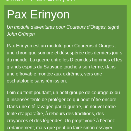
La Frontière
Pax Erinyon
Cerbère
Un module d'aventures pour Coureurs d'Orages, signé
Les cahiers du Vastemonde
John Grümph
TechNoir
Pax Erinyon est un module pour Coureurs d’Orages :
Pour une poignée de sapèques
une chronique sombre et désespérée des derniers jours
du monde. La guerre entre les Dieux des hommes et les
Les Carnets zoographiques du Capitaine Lalande
grands esprits du Sauvage touche à son terme, dans
Donjon sans façon
une effroyable montée aux extrêmes, vers une
eschatologie sans rémission.
Aux seuils d'abysses très-anciens
Pti6 // Lil6
Loin du front pourtant, un petit groupe de courageux ou
d’insensés tente de protéger ce qui peut l’être encore.
La Mort bleue
Dans une cité ravagée par la guerre, un nouvel ordre
De Chorographia
tente d’apparaître, à rebours des traditions, des
croyances et des légendes. Un projet voué à l’échec
Raj Victoria
certainement, mais que peut-on faire sinon essayer