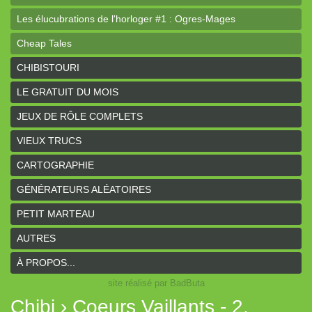
Les élucubrations de l'horloger #1 : Ogres-Mages
Cheap Tales
Intrépides
CHIBISTOURI
Coeurs Vaillants - Aventures
LE GRATUIT DU MOIS
Coeurs Vaillants - Ogres de gel
JEUX DE RÔLE COMPLETS
Coeurs Vaillants - Compagnon2
VIEUX TRUCS
Les bas-reliefs des Ruines de Zeriphar
CARTOGRAPHIE
N.YX
GÉNÉRATEURS ALÉATOIRES
Sous l'ombre du Mont Yimsha
PETIT MARTEAU
Coeurs Vaillants - Compagnon
AUTRES
Coeurs Vaillants // Gallant and Bold
À PROPOS...
site réalisé par BadButa
Hârn - le monde de Hârn
Chibi › Coeurs Vaillants - 2.
De Urbium Graphidibus