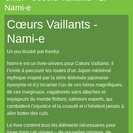
Nami-e
La Frontière
Cœurs Vaillants -
Cerbère
Les cahiers du Vastemonde
Nami-e
TechNoir
Un jeu illustré par Kerdui
Pour une poignée de sapèques
Les Carnets zoographiques du Capitaine Lalande
Nami-e est un livre-univers pour Cœurs Vaillants. Il
t’invite à parcourir les routes d’un Japon médiéval
Donjon sans façon
mythique inspiré par la série télévisée japonaise
Aux seuils d'abysses très-anciens
éponyme et d’y incarner l’un de ces héros magnifiques,
de ces marginaux, vagabonds sans attaches et
Pti6 // Lil6
voyageurs du monde flottant, sabreurs experts, qui
La Mort bleue
combattent l’injustice et la cruauté et n’hésitent jamais à
aller botter des culs.
De Chorographia
Raj Victoria
Le livre contient tous les éléments nécessaires pour
jouer dans cet univers – de nouvelles origines, de