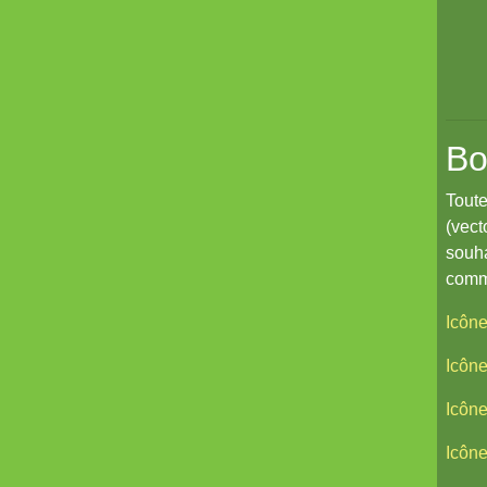
Coeurs Vaillants - Compagnon
Coeurs Vaillants // Gallant and Bold
Hârn - le monde de Hârn
De Urbium Graphidibus
Bo
La Frontière
Toute
Cerbère
(vect
Les cahiers du Vastemonde
souha
comme
TechNoir
Icône
Pour une poignée de sapèques
Les Carnets zoographiques du
Icône
Capitaine Lalande
Icôn
Donjon sans façon
Icôn
Aux seuils d'abysses très-anciens