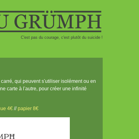
C'est pas du courage, c'est plutôt du suicide !
carré, qui peuvent s'utiliser isolément ou en
e carte à l'autre, pour créer une infinité
que 4€
//
papier 8€