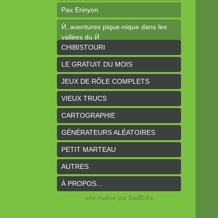
Pax Erinyon
Ѝ, aventures pique-nique dans les
vallées du Ѝ
CHIBISTOURI
Les élucubrations de l'horloger #1 :
Ogres-Mages
LE GRATUIT DU MOIS
Cheap Tales
JEUX DE RÔLE COMPLETS
Intrépides
VIEUX TRUCS
Coeurs Vaillants - Aventures
CARTOGRAPHIE
Coeurs Vaillants - Ogres de gel
GÉNÉRATEURS ALÉATOIRES
Coeurs Vaillants - Compagnon2
PETIT MARTEAU
Les bas-reliefs des Ruines de
AUTRES
Zeriphar
À PROPOS...
N.YX
site réalisé par BadButa
Sous l'ombre du Mont Yimsha