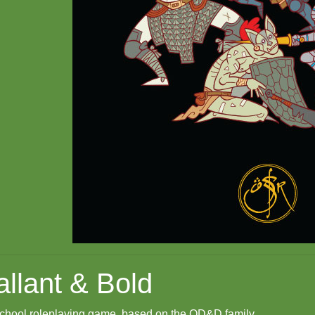
llant & Bold
chool roleplaying game, based on the OD&D family.