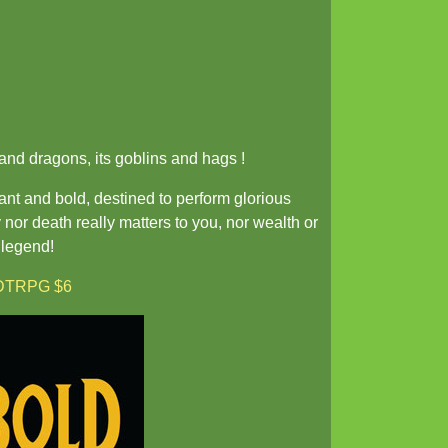
 and dragons, its goblins and hags !
ant and bold, destined to perform glorious
ry nor death really matters to you, nor wealth or
 legend!
DTRPG $6