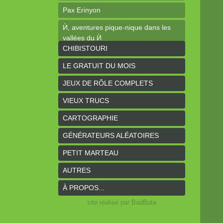
Pax Erinyon
Ѝ, aventures pique-nique dans les
vallées du Ѝ
CHIBISTOURI
Les élucubrations de l'horloger #1 :
Ogres-Mages
LE GRATUIT DU MOIS
Cheap Tales
JEUX DE RÔLE COMPLETS
Intrépides
VIEUX TRUCS
Coeurs Vaillants - Aventures
CARTOGRAPHIE
Coeurs Vaillants - Ogres de gel
GÉNÉRATEURS ALÉATOIRES
Coeurs Vaillants - Compagnon2
PETIT MARTEAU
Les bas-reliefs des Ruines de
AUTRES
Zeriphar
À PROPOS...
N.YX
site réalisé par BadButa
Sous l'ombre du Mont Yimsha