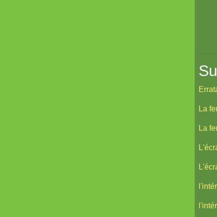
Su
Errat
La fe
La fe
L'écr
L'écr
l'int
l'int