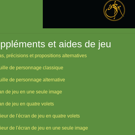
ppléments et aides de jeu
as, précisions et propositions alternatives
uille de personnage classique
uille de personnage alternative
an de jeu en une seule image
an de jeu en quatre volets
érieur de l'écran de jeu en quatre volets
érieur de l'écran de jeu en une seule image