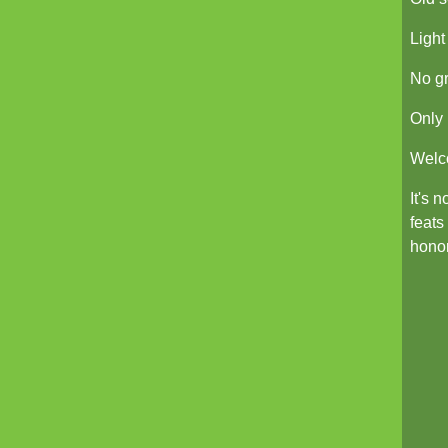
Pti6 // Lil6
Light
La Mort bleue
No gr
De Chorographia
Raj Victoria
Only 
Coureurs d'Orages
Welco
Britannia Obscura
It's 
feats
Pits and Perils
honor
Diceless Dungeons
nanoDex
Le métal froid des anneaux de
Cerbère
Mordiou !
Terra X