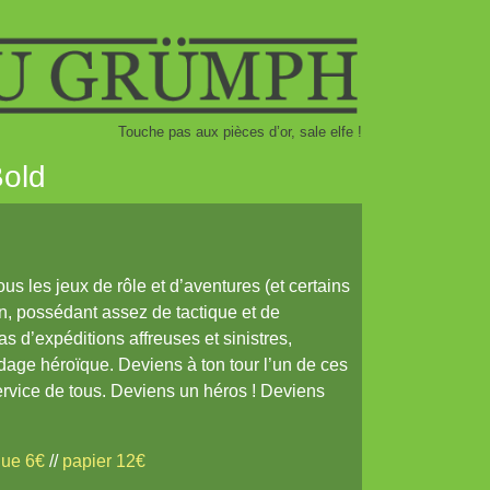
Touche pas aux pièces d’or, sale elfe !
Bold
ous les jeux de rôle et d’aventures (et certains
in, possédant assez de tactique et de
as d’expéditions affreuses et sinistres,
age héroïque. Deviens à ton tour l’un de ces
service de tous. Deviens un héros ! Deviens
que 6€
//
papier 12€