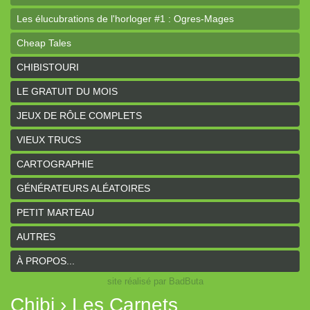
Les élucubrations de l'horloger #1 : Ogres-Mages
Cheap Tales
Intrépides
CHIBISTOURI
Coeurs Vaillants - Aventures
LE GRATUIT DU MOIS
Coeurs Vaillants - Ogres de gel
JEUX DE RÔLE COMPLETS
Coeurs Vaillants - Compagnon2
VIEUX TRUCS
Les bas-reliefs des Ruines de Zeriphar
CARTOGRAPHIE
N.YX
GÉNÉRATEURS ALÉATOIRES
Sous l'ombre du Mont Yimsha
PETIT MARTEAU
Coeurs Vaillants - Compagnon
AUTRES
Coeurs Vaillants // Gallant and Bold
À PROPOS...
site réalisé par BadButa
Hârn - le monde de Hârn
Chibi › Les Carnets
De Urbium Graphidibus