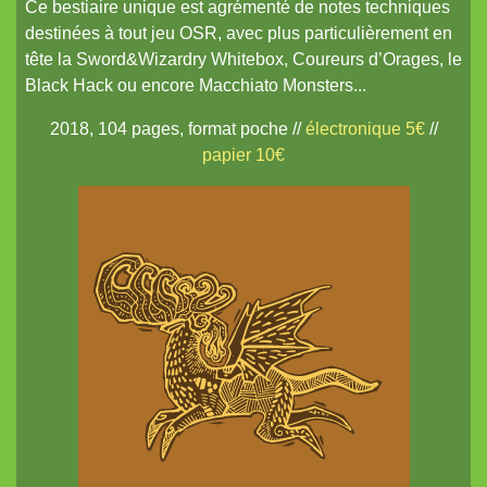
Ce bestiaire unique est agrémenté de notes techniques
Coureurs d'Orages
destinées à tout jeu OSR, avec plus particulièrement en
Britannia Obscura
tête la Sword&Wizardry Whitebox, Coureurs d’Orages, le
Pits and Perils
Black Hack ou encore Macchiato Monsters...
Diceless Dungeons
2018, 104 pages, format poche //
électronique 5€
//
papier 10€
nanoDex
Le métal froid des anneaux de Cerbère
Mordiou !
Terra X
White Lies
Les Contes du Dragon
nanoChrome²
Des plans sur la tomette
La Lune et Douze Lotus