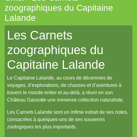
zoographiques du Capitaine
La Frontière
Lalande
Cerbère
Les Carnets
Les cahiers du Vastemonde
TechNoir
zoographiques du
Pour une poignée de sapèques
Capitaine Lalande
Les Carnets zoographiques du Capitaine Lalande
Donjon sans façon
Le Capitaine Lalande, au cours de décennies de
voyages, d’explorations, de chasses et d’aventures à
Aux seuils d'abysses très-anciens
travers le monde entier et au-delà, a réuni en son
Pti6 // Lil6
Château Gassotte une immense collection naturaliste.
La Mort bleue
Les Carnets Lalande sont un infime extrait de ses notes,
De Chorographia
consacrées à quelques-uns de ses souvenirs
zoologiques les plus importants.
Raj Victoria