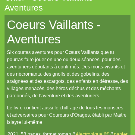
Aventures
La Frontière
Coeurs Vaillants -
Cerbère
Les cahiers du Vastemonde
Aventures
TechNoir
Six courtes aventures pour Cœurs Vaillants que tu
Pour une poignée de sapèques
pourras faire jouer en une ou deux séances, pour des
Les Carnets zoographiques du Capitaine Lalande
aventuriers débutants à confirmés. Des morts-vivants et
Donjon sans façon
des nécromants, des gnolls et des gobelins, des
araignées et des escargots, des enfants en détresse, des
Aux seuils d'abysses très-anciens
villages menacés, des héros déchus et des méchants
Pti6 // Lil6
pardonnés, de l’aventure et des aventuriers !
La Mort bleue
Le livre contient aussi le chiffrage de tous les monstres
et adversaires pour Coureurs d’Orages, établi par Maître
De Chorographia
Islayre lui-même !
Raj Victoria
2021, 53 pages, format roman //
électronique 6€
//
papier