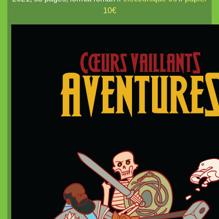
Coureurs d'Orages
10€
Britannia Obscura
Pits and Perils
Diceless Dungeons
nanoDex
Le métal froid des anneaux de Cerbère
Mordiou !
Terra X
White Lies
Les Contes du Dragon
nanoChrome²
Des plans sur la tomette
La Lune et Douze Lotus