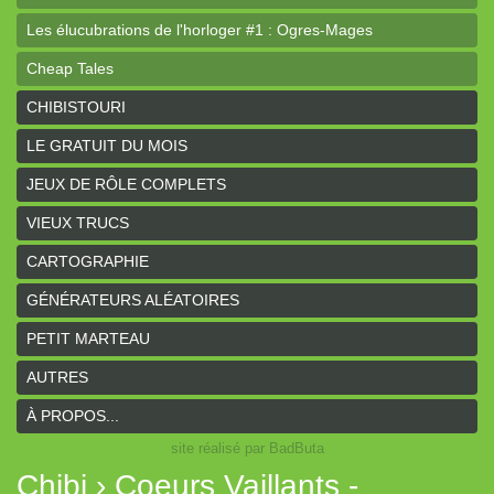
Les élucubrations de l'horloger #1 : Ogres-Mages
Cheap Tales
Intrépides
CHIBISTOURI
Coeurs Vaillants - Aventures
LE GRATUIT DU MOIS
Coeurs Vaillants - Ogres de gel
JEUX DE RÔLE COMPLETS
Coeurs Vaillants - Compagnon2
VIEUX TRUCS
Les bas-reliefs des Ruines de Zeriphar
CARTOGRAPHIE
N.YX
GÉNÉRATEURS ALÉATOIRES
Sous l'ombre du Mont Yimsha
PETIT MARTEAU
Coeurs Vaillants - Compagnon
AUTRES
Coeurs Vaillants // Gallant and Bold
À PROPOS...
site réalisé par BadButa
Hârn - le monde de Hârn
Chibi › Coeurs Vaillants -
De Urbium Graphidibus